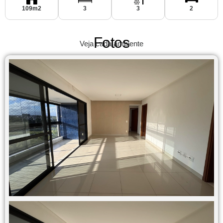
109m2
3
3
2
Fotos
Veja cada ambiente