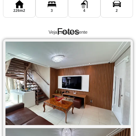
226m2
3
4
2
Fotos
Veja cada ambiente