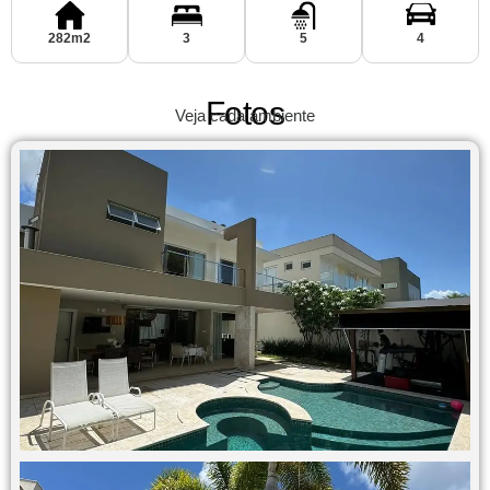
282m2
3
5
4
Fotos
Veja cada ambiente