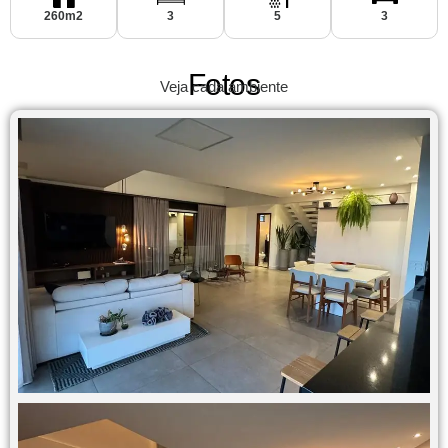
260m2
3
5
3
Fotos
Veja cada ambiente