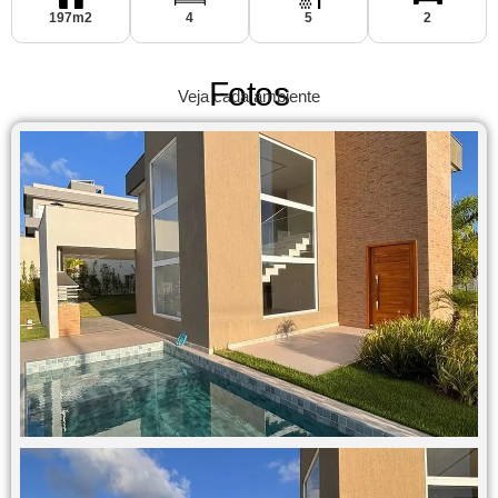
197m2
4
5
2
Fotos
Veja cada ambiente