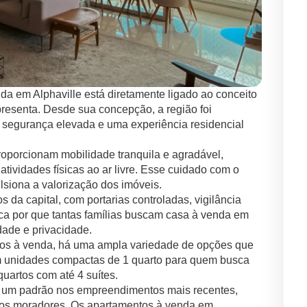
da em Alphaville está diretamente ligado ao conceito
epresenta. Desde sua concepção, a região foi
 segurança elevada e uma experiência residencial
roporcionam mobilidade tranquila e agradável,
tividades físicas ao ar livre. Esse cuidado com o
lsiona a valorização dos imóveis.
da capital, com portarias controladas, vigilância
ica por que tantas famílias buscam casa à venda em
idade e privacidade.
tos à venda, há uma ampla variedade de opções que
em unidades compactas de 1 quarto para quem busca
uartos com até 4 suítes.
ou um padrão nos empreendimentos mais recentes,
a dos moradores. Os apartamentos à venda em