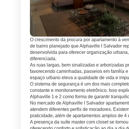
O crescimento da procura por apartamento à ven
de bairro planejado que Alphaville I Salvador r
desenvolvida para oferecer organização urbana,
diferenciada.
As ruas largas, bem sinalizadas e arborizadas p
favorecendo caminhadas, passeios em família e a
espaço urbano eleva a qualidade de vida e impu
O sistema de segurança é um dos mais completos 
constante e monitoramento eletrônico. Isso expl
Alphaville 1 e 2 como forma de garantir tranquil
No mercado de Alphaville I Salvador apartamen
atendem diferentes perfis de moradores. Exist
praticidade, além de apartamentos amplos de 4 q
A presença da suíte master com closet se torn
oferecendo conforto e sofisticação ao dia a di