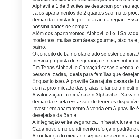
Alphaville 1 de 3 suítes se destacam por seu equ
Já os apartamentos de 2 quartos são muito procur
demanda constante por locação na região. Essa 
possibilidades de compra.
Além dos apartamentos, Alphaville I e II Salvad
modernos, muitas com áreas gourmet, piscina e j
bairro.
O conceito de bairro planejado se estende para 
mesma proposta de segurança e infraestrutura o
Em Terras Alphaville Camaçari casas à venda, o
personalizadas, ideais para famílias que desej
Enquanto isso, Alphaville Guarajuba casas de l
com a proximidade das praias, criando um estilo 
A valorização imobiliária em Alphaville I Salva
demanda e pela escassez de terrenos disponíve
Investir em apartamento à venda em Alphaville é
desejadas da Bahia.
A integração entre segurança, infraestrutura e n
Cada novo empreendimento reforça o padrão ele
A confiança do mercado segue crescendo ano a