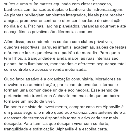
suítes e uma suíte master equipada com closet espaçoso,
banheiros com bancadas duplas e banheira de hidromassagem.
As plantas privilegiam ambientes integrados, ideais para receber
amigos, promover encontros e oferecer liberdade de circulação
no dia a dia. Piscinas, jardins planejados, varandas gourmet e até
espaço fitness privativo são diferenciais comuns.
Além disso, os condomínios contam com clubes privativos,
quadras esportivas, parques infantis, academias, salões de festas
e áreas de lazer que elevam o padrão de moradia. Para quem
tem filhos, a tranquilidade é ainda maior: as ruas internas são
planas, bem iluminadas, monitoradas e oferecem segurança total
com controle de acesso e ronda motorizada.
Outro fator atrativo é a organização comunitária. Moradores se
envolvem na administração, participam de eventos internos e
formam uma comunidade unida e acolhedora. Esse senso de
pertencimento transforma Alphaville em mais do que um bairro —
torna-se um modo de viver.
Do ponto de vista do investimento, comprar casa em Alphaville é
um passo seguro: o metro quadrado valoriza constantemente e a
escassez de terrenos disponíveis torna o ativo cada vez mais
desejado. Para famílias que desejam viver com conforto,
tranquilidade e sofisticação, Alphaville é a escolha certa.