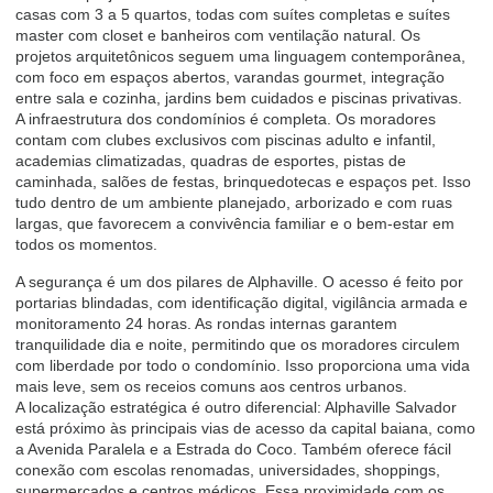
casas com 3 a 5 quartos, todas com suítes completas e suítes
master com closet e banheiros com ventilação natural. Os
projetos arquitetônicos seguem uma linguagem contemporânea,
com foco em espaços abertos, varandas gourmet, integração
entre sala e cozinha, jardins bem cuidados e piscinas privativas.
A infraestrutura dos condomínios é completa. Os moradores
contam com clubes exclusivos com piscinas adulto e infantil,
academias climatizadas, quadras de esportes, pistas de
caminhada, salões de festas, brinquedotecas e espaços pet. Isso
tudo dentro de um ambiente planejado, arborizado e com ruas
largas, que favorecem a convivência familiar e o bem-estar em
todos os momentos.
A segurança é um dos pilares de Alphaville. O acesso é feito por
portarias blindadas, com identificação digital, vigilância armada e
monitoramento 24 horas. As rondas internas garantem
tranquilidade dia e noite, permitindo que os moradores circulem
com liberdade por todo o condomínio. Isso proporciona uma vida
mais leve, sem os receios comuns aos centros urbanos.
A localização estratégica é outro diferencial: Alphaville Salvador
está próximo às principais vias de acesso da capital baiana, como
a Avenida Paralela e a Estrada do Coco. Também oferece fácil
conexão com escolas renomadas, universidades, shoppings,
supermercados e centros médicos. Essa proximidade com os